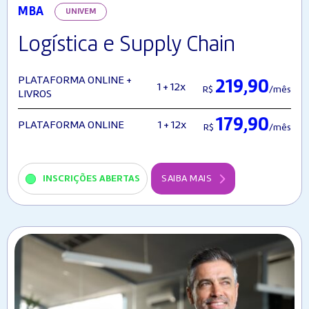
MBA
UNIVEM
Logística e Supply Chain
PLATAFORMA ONLINE +
219,90
1 + 12x
R$
/mês
LIVROS
179,90
1 + 12x
PLATAFORMA ONLINE
R$
/mês
INSCRIÇÕES ABERTAS
SAIBA MAIS