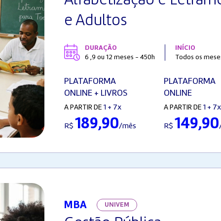
Alfabetização e Letrame
e Adultos
DURAÇÃO
INÍCIO
6 ,9 ou 12 meses - 450h
Todos os meses,
PLATAFORMA
PLATAFORMA
ONLINE + LIVROS
ONLINE
1 + 7x
1 + 7x
A PARTIR DE
A PARTIR DE
189,90
149,90
R$
/mês
R$
MBA
UNIVEM