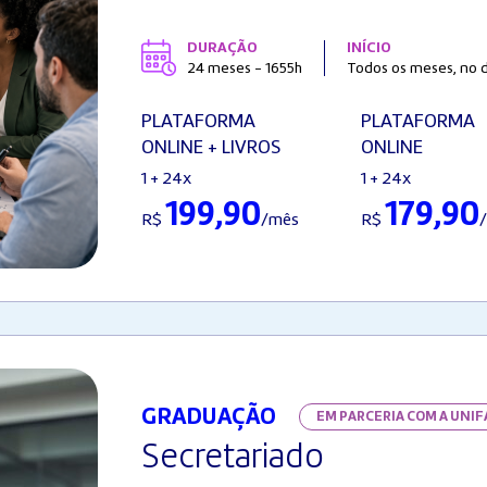
DURAÇÃO
INÍCIO
24 meses - 1655h
Todos os meses, no d
PLATAFORMA
PLATAFORMA
ONLINE + LIVROS
ONLINE
1 + 24x
1 + 24x
199,90
179,90
R$
/mês
R$
GRADUAÇÃO
EM PARCERIA COM A UNI
Secretariado