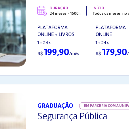
DURAÇÃO
INÍCIO
24 meses - 1600h
Todos os meses, no d
PLATAFORMA
PLATAFORMA
ONLINE + LIVROS
ONLINE
1 + 24x
1 + 24x
199,90
179,90
R$
/mês
R$
GRADUAÇÃO
EM PARCERIA COM A UNI
Segurança Pública