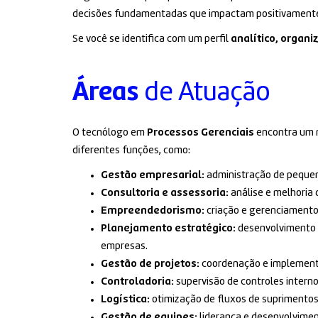
decisões fundamentadas que impactam positivamente
Se você se identifica com um perfil
analítico, organi
Áreas
de Atuação
O tecnólogo em
Processos Gerenciais
encontra um m
diferentes funções, como:
Gestão empresarial:
administração de pequen
Consultoria e assessoria:
análise e melhoria 
Empreendedorismo:
criação e gerenciamento 
Planejamento estratégico:
desenvolvimento d
empresas.
Gestão de projetos:
coordenação e implementa
Controladoria:
supervisão de controles interno
Logística:
otimização de fluxos de suprimentos
Gestão de equipes:
liderança e desenvolvimen