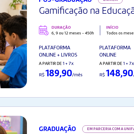
Gamificação na Educaç
DURAÇÃO
INÍCIO
6, 9 ou 12 meses - 450h
Todos os meses,
PLATAFORMA
PLATAFORMA
ONLINE + LIVROS
ONLINE
1 + 7x
1 + 7x
A PARTIR DE
A PARTIR DE
189,90
148,90
R$
/mês
R$
GRADUAÇÃO
EM PARCERIA COM A UNI