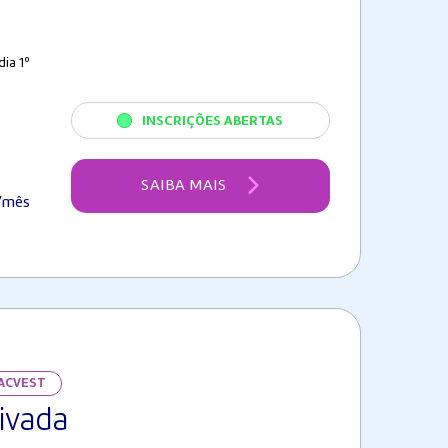
ia 1º
INSCRIÇÕES ABERTAS
SAIBA MAIS
/mês
FACVEST
ivada