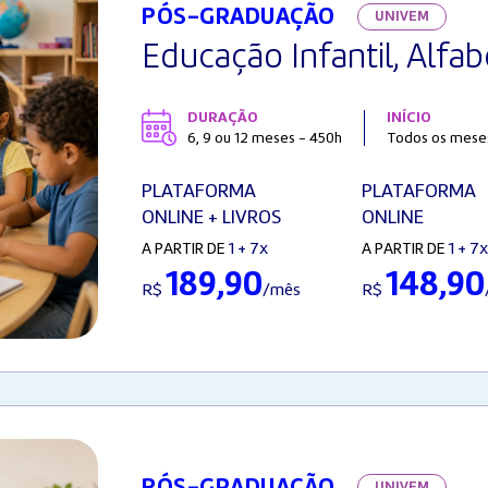
PÓS-GRADUAÇÃO
UNIVEM
Educação Infantil, Alfa
DURAÇÃO
INÍCIO
6, 9 ou 12 meses - 450h
Todos os meses,
PLATAFORMA
PLATAFORMA
ONLINE + LIVROS
ONLINE
1 + 7x
1 + 7x
A PARTIR DE
A PARTIR DE
189,90
148,90
R$
/mês
R$
PÓS-GRADUAÇÃO
UNIVEM