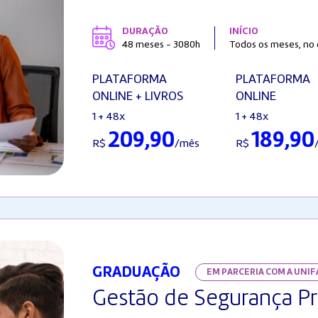
DURAÇÃO
INÍCIO
48 meses - 3080h
Todos os meses, no d
PLATAFORMA
PLATAFORMA
ONLINE + LIVROS
ONLINE
1 + 48x
1 + 48x
209,90
189,90
R$
/mês
R$
GRADUAÇÃO
EM PARCERIA COM A UNI
Gestão de Segurança Pr