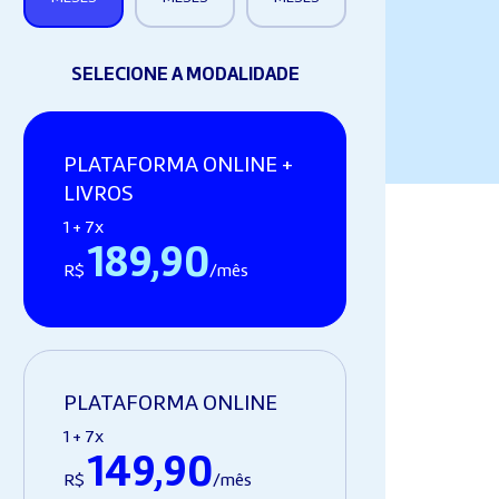
SELECIONE A MODALIDADE
PLATAFORMA ONLINE +
LIVROS
1 + 7x
189,90
R$
/mês
PLATAFORMA ONLINE
1 + 7x
149,90
R$
/mês