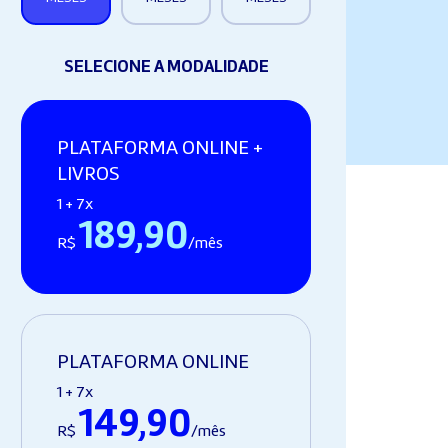
SELECIONE A MODALIDADE
PLATAFORMA ONLINE +
LIVROS
1 + 7x
189,90
R$
/mês
PLATAFORMA ONLINE
1 + 7x
149,90
R$
/mês