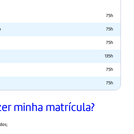
75h
o
75h
75h
135h
75h
75h
zer minha matrícula?
dos;