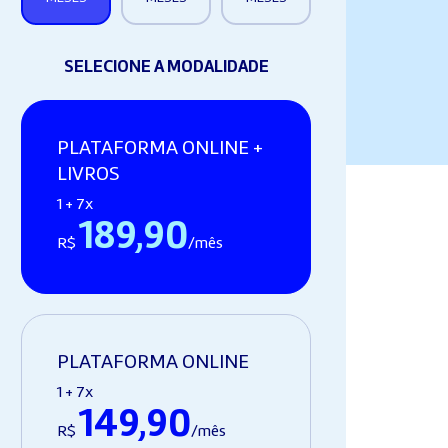
SELECIONE A MODALIDADE
PLATAFORMA ONLINE +
LIVROS
1 + 7x
189,90
R$
/mês
PLATAFORMA ONLINE
1 + 7x
149,90
R$
/mês