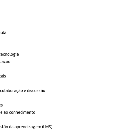
aula
tecnologia
ucação
tais
colaboração e discussão
es
vre ao conhecimento
estão da aprendizagem (LMS)