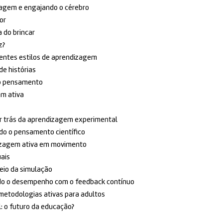
zagem e engajando o cérebro
or
 do brincar
z?
entes estilos de aprendizagem
de histórias
 o pensamento
m ativa
or trás da aprendizagem experimental
o o pensamento científico
dizagem ativa em movimento
ais
eio da simulação
do o desempenho com o feedback contínuo
metodologias ativas para adultos
: o futuro da educação?