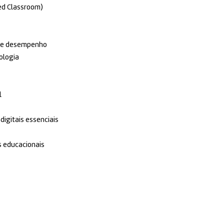
ed Classroom)
de desempenho
ologia
l
digitais essenciais
s educacionais