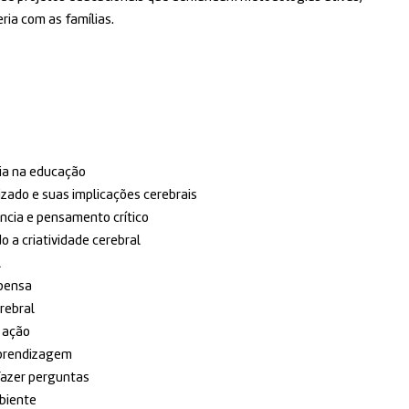
ria com as famílias.
cia na educação
izado e suas implicações cerebrais
cia e pensamento crítico
 a criatividade cerebral
l
mpensa
erebral
 ação
aprendizagem
fazer perguntas
biente