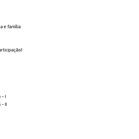
a e família
rticipação?
– I
– II